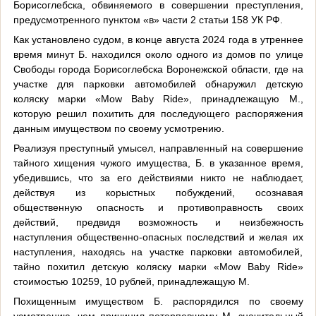
Борисоглебска, обвиняемого в совершении преступления,
предусмотренного пунктом «в» части 2 статьи 158 УК РФ.
Как установлено судом, в конце августа 2024 года в утреннее
время минут Б. находился около одного из домов по улице
Свободы города Борисоглебска Воронежской области, где на
участке для парковки автомобилей обнаружил детскую
коляску марки «Mow Baby Ride», принадлежащую М.,
которую решил похитить для последующего распоряжения
данным имуществом по своему усмотрению.
Реализуя преступный умысел, направленный на совершение
тайного хищения чужого имущества, Б. в указанное время,
убедившись, что за его действиями никто не наблюдает,
действуя из корыстных побуждений, осознавая
общественную опасность и противоправность своих
действий, предвидя возможность и неизбежность
наступления общественно-опасных последствий и желая их
наступления, находясь на участке парковки автомобилей,
тайно похитил детскую коляску марки «Mow Baby Ride»
стоимостью 10259, 10 рублей, принадлежащую М.
Похищенным имуществом Б. распорядился по своему
усмотрению, чем причинил потерпевшему М. значительный