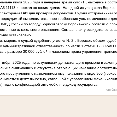
 начале июля 2025 года в вечернее время суток Г., находясь в сост
З 11113 и поехал по своим делам. На одной из улиц села Борисог
нспекторами ГАИ для проверки документов. Будучи отстраненным о
 подсудимый выполнил законное требование уполномоченного дол
МВД России по городу Борисоглебску Воронежской области о про
остояние алкогольного опьянения. Согласно акту освидетельствов
было установлено.
ода, мировым судьей судебного участка № 2 в Борисоглебском суд
 к административной ответственности по части 1 статьи 12.8 КоАП
а в размере 30 000 рублей и лишением права управления трансп
нтября 2025 года, не вступившим до настоящего времени в законную
аличия смягчающих и отсутствия отягчающих наказание обстоятель
го преступления с назначением ему наказания в виде 300 (трехсо
заниматься деятельностью, связанной с управлением механическ
ва) года с конфискацией автомобиля в доход государства.
опубли