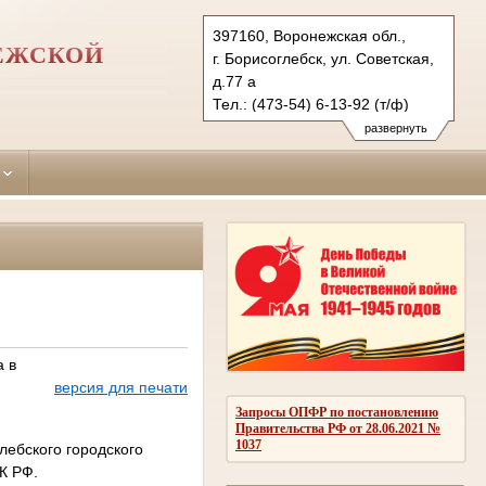
397160, Воронежская обл.,
ЕЖСКОЙ
г. Борисоглебск, ул. Советская,
д.77 а
Тел.: (473-54) 6-13-92 (т/ф)
borisoglebsky.vrn@sudrf.ru
развернуть
а в
версия для печати
Запросы ОПФР по постановлению
Правительства РФ от 28.06.2021 №
1037
лебского городского
УК РФ.