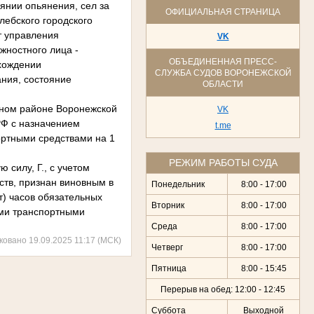
оянии опьянения, сел за
ОФИЦИАЛЬНАЯ СТРАНИЦА
лебского городского
т управления
VK
жностного лица -
ОБЪЕДИНЕННАЯ ПРЕСС-
хождении
СЛУЖБА СУДОВ ВОРОНЕЖСКОЙ
ания, состояние
ОБЛАСТИ
ебном районе Воронежской
VK
 РФ с назначением
t.me
ортными средствами на 1
РЕЖИМ РАБОТЫ СУДА
 силу, Г., с учетом
ств, признан виновным в
Понедельник
8:00 - 17:00
т) часов обязательных
Вторник
8:00 - 17:00
ими транспортными
Среда
8:00 - 17:00
ковано 19.09.2025 11:17 (МСК)
Четверг
8:00 - 17:00
Пятница
8:00 - 15:45
Перерыв на обед: 12:00 - 12:45
Суббота
Выходной