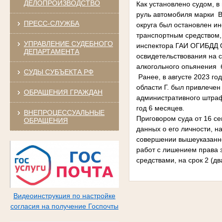
ДЕЛОПРОИЗВОДСТВО
Как установлено судом, в
руль автомобиля марки ВА
ПРЕСС-СЛУЖБА
округа был остановлен и
транспортным средством,
УПРАВЛЕНИЕ СУДЕБНОГО
инспектора ГАИ ОГИБДД О
ДЕПАРТАМЕНТА
освидетельствования на с
алкогольного опьянения 
СУДЫ СУБЪЕКТА РФ
Ранее, в августе 2023 г
области Г. был привлечен
ОБРАЩЕНИЯ ГРАЖДАН
административного штраф
год 6 месяцев.
ВНЕПРОЦЕССУАЛЬНЫЕ
Приговором суда от 16 се
ОБРАЩЕНИЯ
данных о его личности, н
совершении вышеуказанно
работ с лишением права 
средствами, на срок 2 (д
Видеоинструкция по настройке
согласия на получение Госпочты